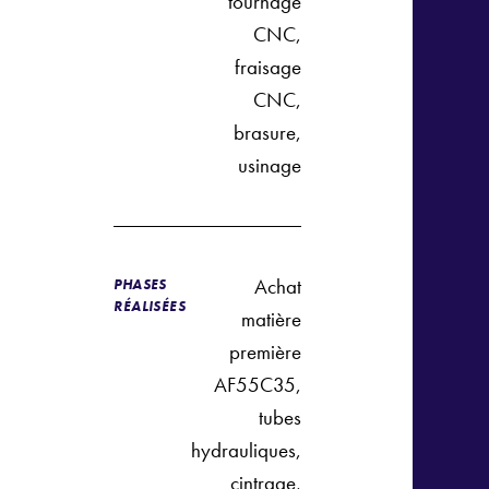
tournage
CNC,
fraisage
CNC,
brasure,
usinage
Achat
PHASES
RÉALISÉES
matière
première
AF55C35,
tubes
hydrauliques,
cintrage,